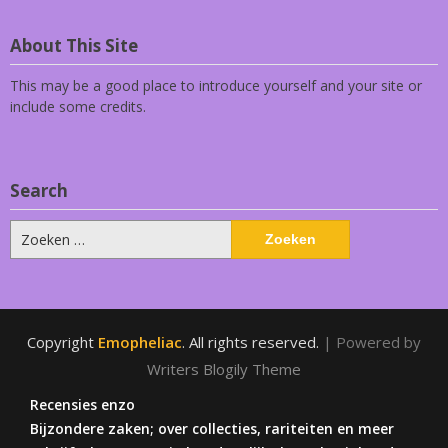
About This Site
This may be a good place to introduce yourself and your site or
include some credits.
Search
Zoeken
naar:
Copyright
Emopheliac
. All rights reserved.
| Powered by
Writers Blogily Theme
Recensies enzo
Bijzondere zaken; over collecties, rariteiten en meer