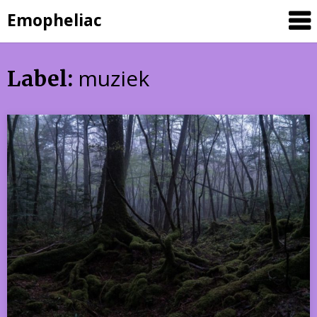
Skip
Emopheliac
to
content
muziek
Label: