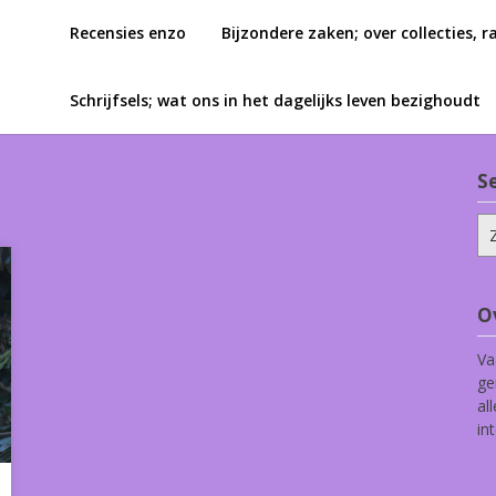
Recensies enzo
Bijzondere zaken; over collecties, r
Schrijfsels; wat ons in het dagelijks leven bezighoudt
S
Zo
na
O
Va
ge
al
in