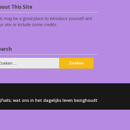
out This Site
is may be a good place to introduce yourself and
ur site or include some credits.
earch
eken
ar:
jfsels; wat ons in het dagelijks leven bezighoudt