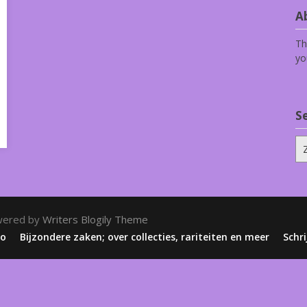
Ab
Th
yo
S
Zo
na
wered by
Writers Blogily Theme
zo
Bijzondere zaken; over collecties, rariteiten en meer
Schri