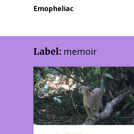
Skip
Emopheliac
to
content
memoir
Label: