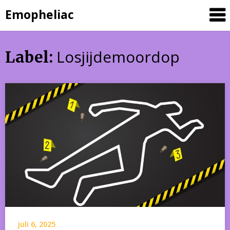
Skip
Emopheliac
to
content
Losjijdemoordop
Label:
juli 6, 2025