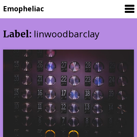
Skip
Emopheliac
to
content
linwoodbarclay
Label: