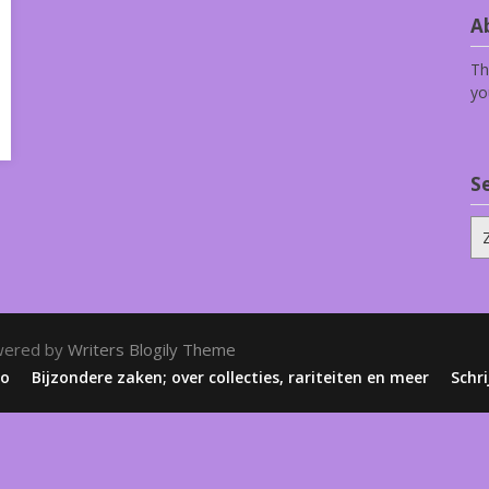
Ab
Th
yo
S
Zo
na
wered by
Writers Blogily Theme
zo
Bijzondere zaken; over collecties, rariteiten en meer
Schri