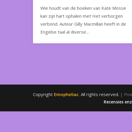
Wie houdt van de boeken van Kate Mosse
kan zijn hart ophalen met Het verborgen
verbond. Auteur Gilly Macmillan heeft in de
Engelse taal al diverse…
Copyright
Emopheliac
. All rights reserved.
| Po
Recensies en