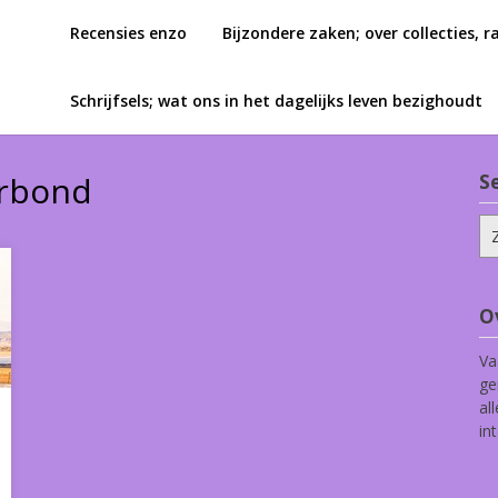
Recensies enzo
Bijzondere zaken; over collecties, r
Schrijfsels; wat ons in het dagelijks leven bezighoudt
rbond
S
Zo
na
O
Va
ge
al
in