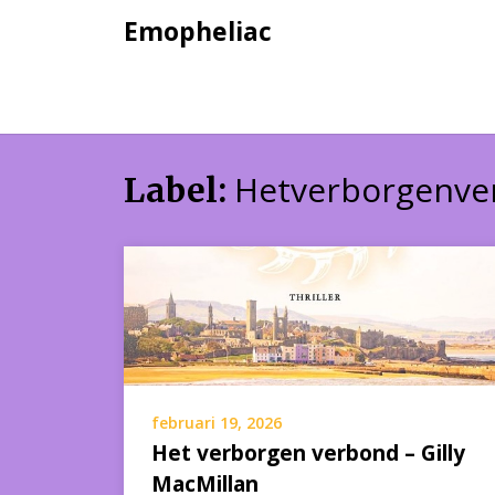
Skip
Emopheliac
to
content
Hetverborgenve
Label:
februari 19, 2026
Het verborgen verbond – Gilly
MacMillan