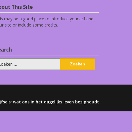
out This Site
is may be a good place to introduce yourself and
ur site or include some credits.
earch
eken
ar:
jfsels; wat ons in het dagelijks leven bezighoudt