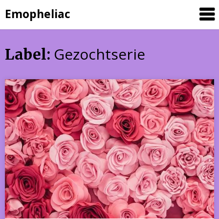
Skip
Emopheliac
to
content
Gezochtserie
Label: