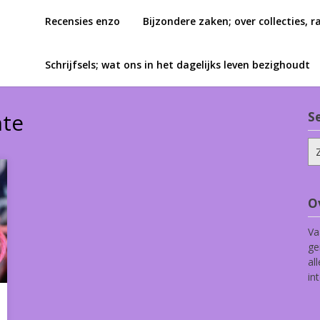
Recensies enzo
Bijzondere zaken; over collecties, r
Schrijfsels; wat ons in het dagelijks leven bezighoudt
nte
S
Zo
na
O
Va
ge
al
in