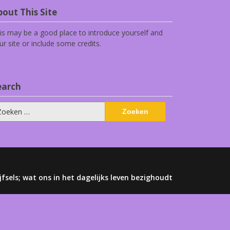
out This Site
is may be a good place to introduce yourself and
ur site or include some credits.
earch
eken
ar:
jfsels; wat ons in het dagelijks leven bezighoudt