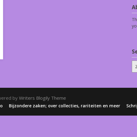
Ab
Th
yo
S
Zo
na
wered by
Writers Blogily Theme
zo
Bijzondere zaken; over collecties, rariteiten en meer
Schri