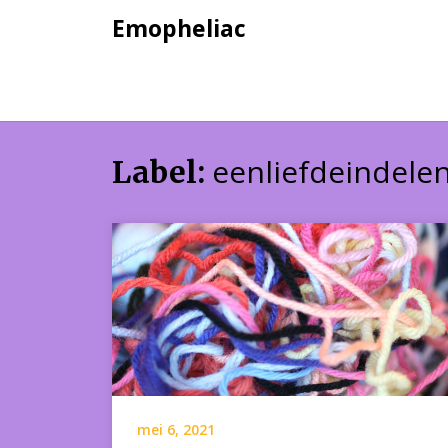
Skip
Emopheliac
to
content
eenliefdeindele
Label:
mei 6, 2021