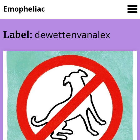
Skip
Emopheliac
to
content
dewettenvanalex
Label: