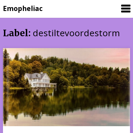
Skip
Emopheliac
to
content
destiltevoordestorm
Label: