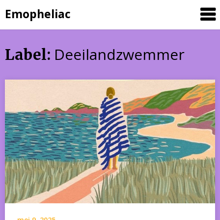
Skip
Emopheliac
to
content
Deeilandzwemmer
Label:
mei 9, 2025