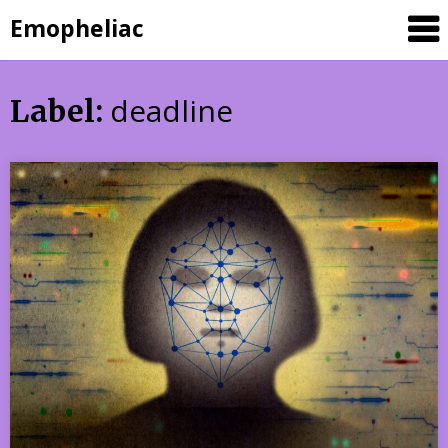
Skip
Emopheliac
to
content
deadline
Label: