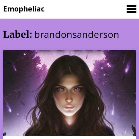
Skip
Emopheliac
to
content
brandonsanderson
Label: