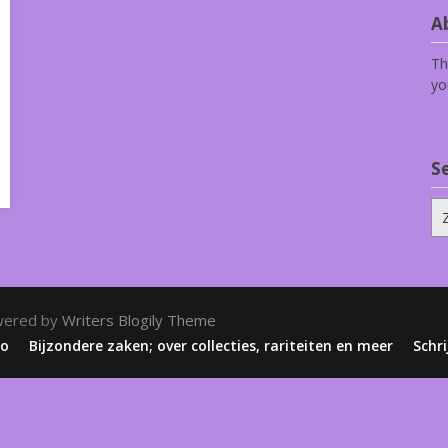
Ab
Th
yo
S
Zo
na
wered by
Writers Blogily Theme
zo
Bijzondere zaken; over collecties, rariteiten en meer
Schri