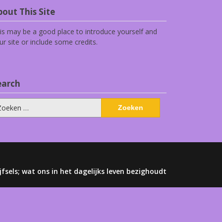
out This Site
is may be a good place to introduce yourself and
ur site or include some credits.
earch
eken
ar:
jfsels; wat ons in het dagelijks leven bezighoudt