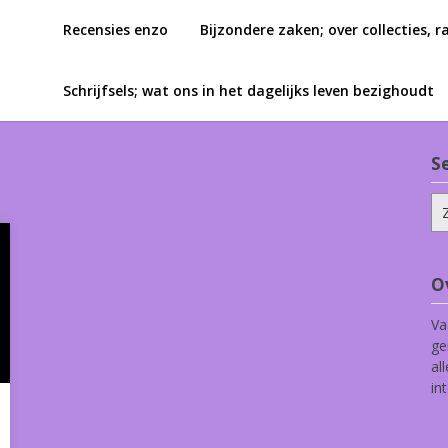
Recensies enzo
Bijzondere zaken; over collecties, r
Schrijfsels; wat ons in het dagelijks leven bezighoudt
S
Zo
na
O
Va
ge
al
in