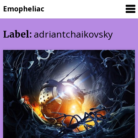
Skip
Emopheliac
to
content
adriantchaikovsky
Label: